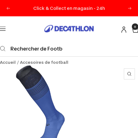
Passer
Click & Collect en magasin - 24h
Précédent
Sui
au
contenu
0
Decathlon
Navigation
Maurice
Accueil
Accesoires de football
Zo