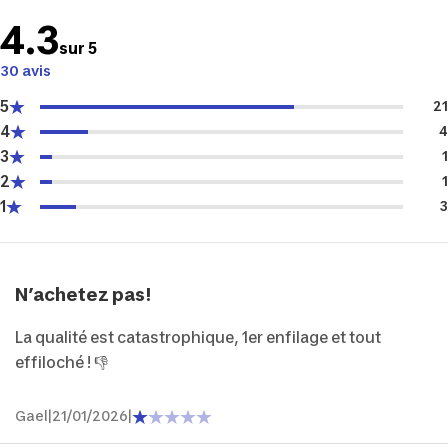
4.3
sur 5
30 avis
5
21
4
4
3
1
2
1
1
3
N’achetez pas!
La qualité est catastrophique, 1er enfilage et tout
effiloché ! 👎
Gael
|
21/01/2026
|