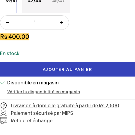
39/41
42/44
45/47
39/41
42/44
45/47
Réduire
Augmenter
la
la
Prix
Rs 400.00
quantité
quantité
de
En stock
vente
AJOUTER AU PANIER
Disponible en magasin
Vérifier la disponibilité en magasin
Livraison à domicile gratuite à partir de Rs 2,500
Paiement sécurisé par MIPS
Retour et échange