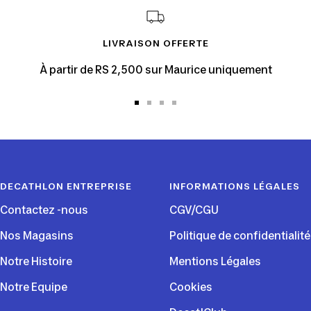
LIVRAISON OFFERTE
À partir de RS 2,500 sur Maurice uniquement
Aller
Aller
Aller
Aller
au
au
au
au
slide
slide
slide
slide
1
2
3
4
DECATHLON ENTREPRISE
INFORMATIONS LÉGALES
Contactez -nous
CGV/CGU
Nos Magasins
Politique de confidentialité
Notre Histoire
Mentions Légales
Notre Equipe
Cookies