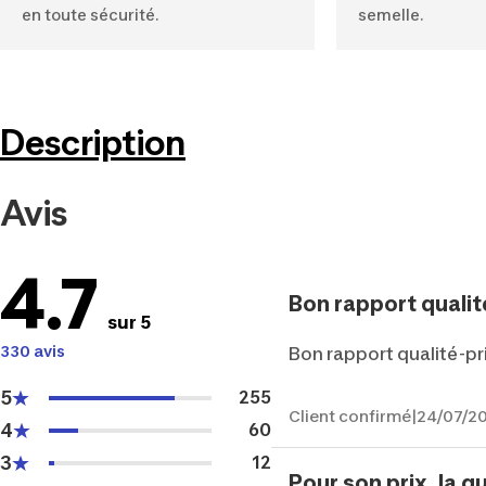
en toute sécurité.
semelle.
Description
Avis
4.7
Bon rapport qualit
sur 5
330 avis
Bon rapport qualité-pr
5
255
Client confirmé
|
24/07/2
4
60
3
12
Pour son prix, la qua