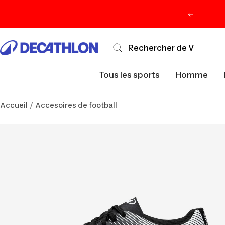
Passer
Précéden
au
contenu
Decathlon
Maurice
Tous les sports
Homme
Accueil
Accesoires de football