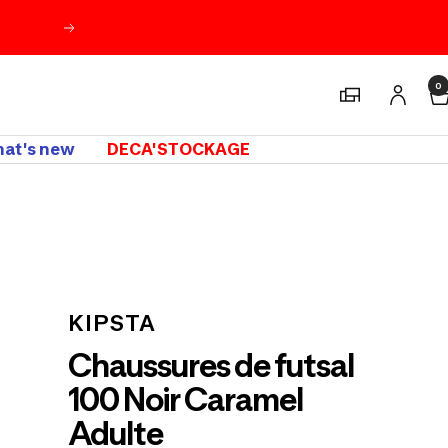
Suivant
0
Magasins
at's new
DECA'STOCKAGE
m
KIPSTA
Chaussures de futsal
100 Noir Caramel
Adulte