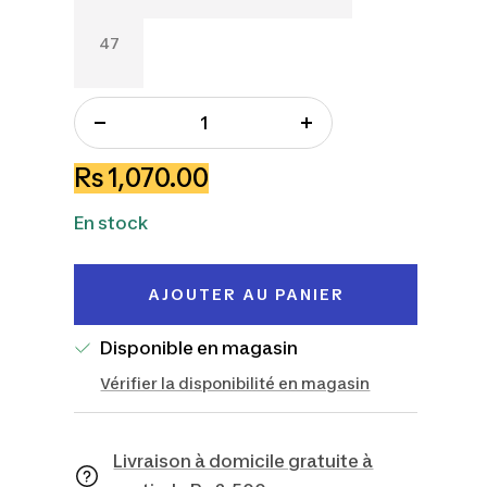
47
47
Réduire
Augmenter
la
la
Prix
Rs 1,070.00
quantité
quantité
de
En stock
vente
AJOUTER AU PANIER
Disponible en magasin
Vérifier la disponibilité en magasin
Livraison à domicile gratuite à