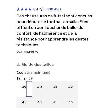
4.7
/5
330 Avis
Ces chaussures de futsal sont conçues
pour débuter le football en salle. Elles
offrent un bon toucher de balle, du
confort, de l'adhérence et de la
résistance pour apprendre les gestes
techniques.
Ref : 8943975
Guide des tailles
Couleur :
noir fumé
Taille:
39
39
40
41
42
39
40
41
42
43
44
45
46
43
44
45
46