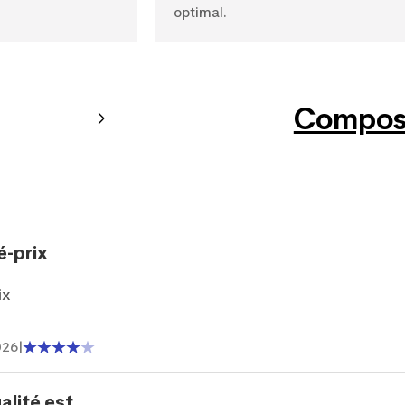
optimal.
Composi
é-prix
ix
026
|
lité est ...