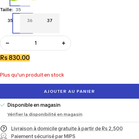
Taille:
35
35
36
37
35
36
37
Réduire
Augmenter
la
la
Prix
Rs 830.00
quantité
quantité
de
Plus qu'un produit en stock
vente
AJOUTER AU PANIER
Disponible en magasin
Vérifier la disponibilité en magasin
Livraison à domicile gratuite à partir de Rs 2,500
Paiement sécurisé par MIPS