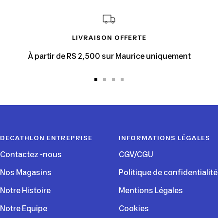
LIVRAISON OFFERTE
À partir de RS 2,500 sur Maurice uniquement
Aller
Aller
Aller
Aller
au
au
au
au
slide
slide
slide
slide
1
2
3
4
DECATHLON ENTREPRISE
INFORMATIONS LÉGALES
Contactez -nous
CGV/CGU
Nos Magasins
Politique de confidentialité
Notre Histoire
Mentions Légales
Notre Equipe
Cookies