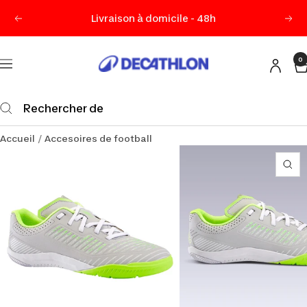
Passer
Livraison à domicile - 48h
Précédent
Sui
au
contenu
0
Decathlon
Navigation
Maurice
Accueil
Accesoires de football
Zo