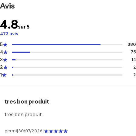
Avis
4.8
sur 5
473 avis
5
380
4
75
3
14
2
2
1
2
tres bon produit
tres bon produit
permi
|
30/07/2026
|