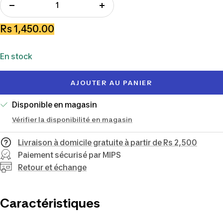
Réduire
Augmenter
la
la
Prix
Rs 1,450.00
quantité
quantité
de
En stock
vente
AJOUTER AU PANIER
Disponible en magasin
Vérifier la disponibilité en magasin
Livraison à domicile gratuite à partir de Rs 2,500
Paiement sécurisé par MIPS
Retour et échange
Caractéristiques