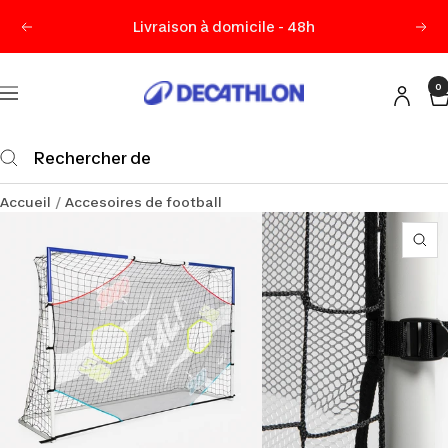
Passer
Livraison à domicile - 48h
Précédent
Sui
au
contenu
0
Decathlon
Navigation
Maurice
Accueil
Accesoires de football
Zo