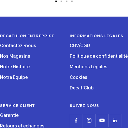
Aller
Aller
Aller
Aller
au
au
au
au
slide
slide
slide
slide
1
2
3
4
DECATHLON ENTREPRISE
INFORMATIONS LÉGALES
Contactez -nous
CGV/CGU
Nos Magasins
Politique de confidentialité
Notre Histoire
Mentions Légales
Notre Equipe
Cookies
Decat'Club
SERVICE CLIENT
SUIVEZ NOUS
Garantie
Retours et echanges