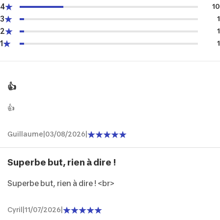
4
10
3
1
2
1
1
1
👍
👍
Guillaume
|
03/08/2026
|
Superbe but, rien à dire !
Superbe but, rien à dire ! <br>
Cyril
|
11/07/2026
|