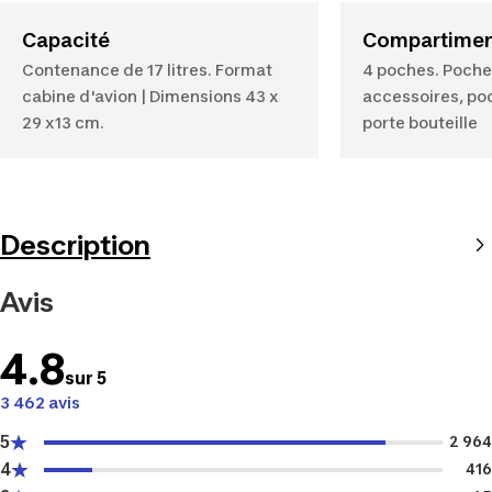
Capacité
Compartime
Contenance de 17 litres. Format
4 poches. Poche
cabine d'avion | Dimensions 43 x
accessoires, po
29 x13 cm.
porte bouteille
Description
Avis
4.8
sur 5
3 462 avis
5
2 964
4
416