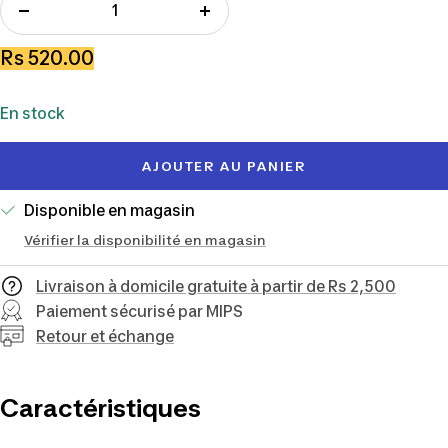
Réduire
Augmenter
la
la
Prix
Rs 520.00
quantité
quantité
de
En stock
vente
AJOUTER AU PANIER
Disponible en magasin
Vérifier la disponibilité en magasin
Livraison à domicile gratuite à partir de Rs 2,500
Paiement sécurisé par MIPS
Retour et échange
Caractéristiques