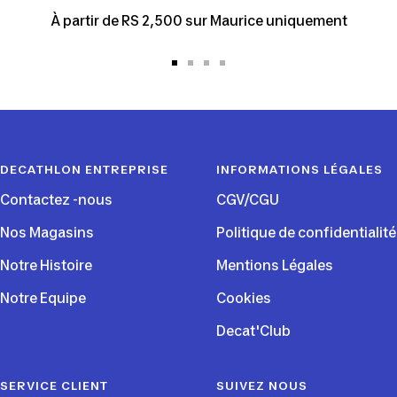
À partir de RS 2,500 sur Maurice uniquement
Aller
Aller
Aller
Aller
au
au
au
au
slide
slide
slide
slide
1
2
3
4
DECATHLON ENTREPRISE
INFORMATIONS LÉGALES
Contactez -nous
CGV/CGU
Nos Magasins
Politique de confidentialité
Notre Histoire
Mentions Légales
Notre Equipe
Cookies
Decat'Club
SERVICE CLIENT
SUIVEZ NOUS