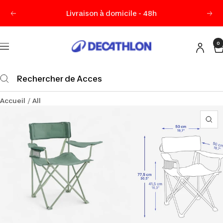
Passer
Livraison à domicile - 48h
Précédent
Sui
au
contenu
0
Decathlon
Navigation
Maurice
Accueil
All
Zo