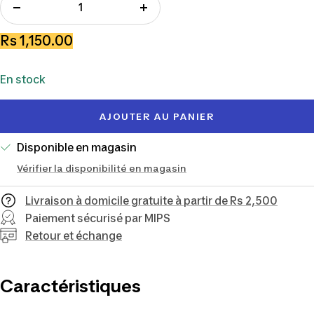
Réduire
Augmenter
la
la
Prix
Rs 1,150.00
quantité
quantité
de
En stock
vente
AJOUTER AU PANIER
Disponible en magasin
Vérifier la disponibilité en magasin
Livraison à domicile gratuite à partir de Rs 2,500
Paiement sécurisé par MIPS
Retour et échange
Caractéristiques