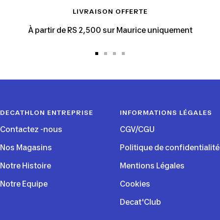
LIVRAISON OFFERTE
À partir de RS 2,500 sur Maurice uniquement
Aller
Aller
Aller
Aller
au
au
au
au
slide
slide
slide
slide
1
2
3
4
DECATHLON ENTREPRISE
INFORMATIONS LÉGALES
Contactez -nous
CGV/CGU
Nos Magasins
Politique de confidentialité
Notre Histoire
Mentions Légales
Notre Equipe
Cookies
Decat'Club