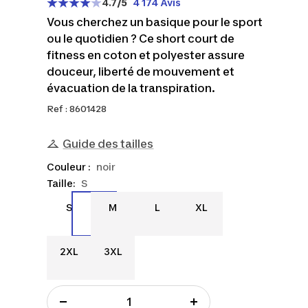
4.7
/5
4 174 Avis
Vous cherchez un basique pour le sport
ou le quotidien ? Ce short court de
fitness en coton et polyester assure
douceur, liberté de mouvement et
évacuation de la transpiration.
Ref : 8601428
Guide des tailles
Couleur :
noir
Taille:
S
S
M
L
XL
S
M
L
XL
2XL
3XL
2XL
3XL