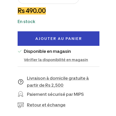
Réduire
Augmenter
la
la
Prix
Rs 490.00
quantité
quantité
de
En stock
vente
AJOUTER AU PANIER
Disponible en magasin
Vérifier la disponibilité en magasin
Livraison à domicile gratuite à
partir de Rs 2,500
Paiement sécurisé par MIPS
Retour et échange