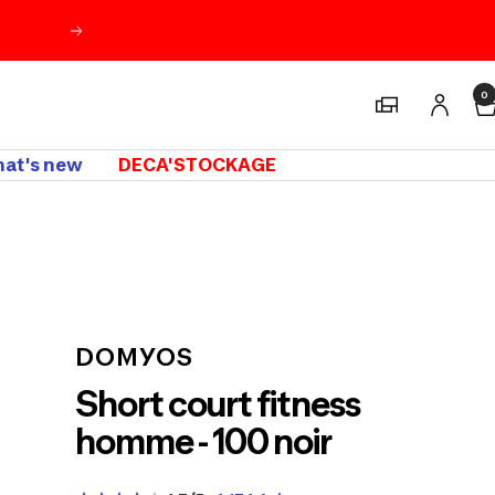
Suivant
0
Magasins
at's new
DECA'STOCKAGE
m
DOMYOS
Short court fitness
homme - 100 noir