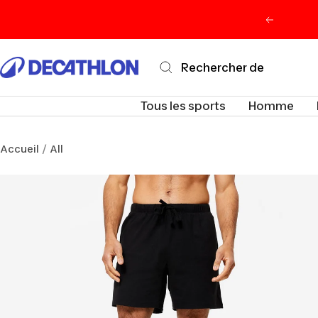
Passer
Précéden
au
contenu
Decathlon
Maurice
Tous les sports
Homme
Accueil
All