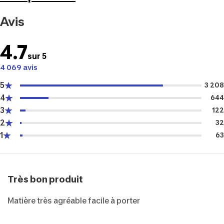
Avis
4.7
sur 5
4 069 avis
5
3 208
4
644
3
122
2
32
1
63
Très bon produit
Matière très agréable facile à porter