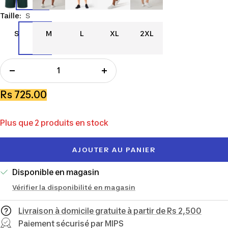
Taille:
S
S
M
L
XL
2XL
S
M
L
XL
2XL
Réduire
Augmenter
la
la
Prix
Rs 725.00
quantité
quantité
de
Plus que 2 produits en stock
vente
AJOUTER AU PANIER
Disponible en magasin
Vérifier la disponibilité en magasin
Livraison à domicile gratuite à partir de Rs 2,500
Paiement sécurisé par MIPS