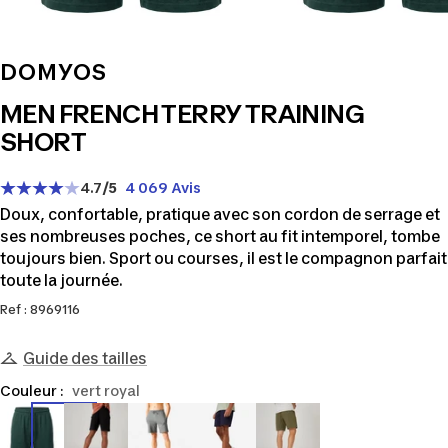
DOMYOS
MEN FRENCH TERRY TRAINING
SHORT
4.7
/5
4 069 Avis
Doux, confortable, pratique avec son cordon de serrage et
ses nombreuses poches, ce short au fit intemporel, tombe
toujours bien. Sport ou courses, il est le compagnon parfait
toute la journée.
Ref : 8969116
Guide des tailles
Couleur :
vert royal
8969116
8645058
8773534
8645060
8667924