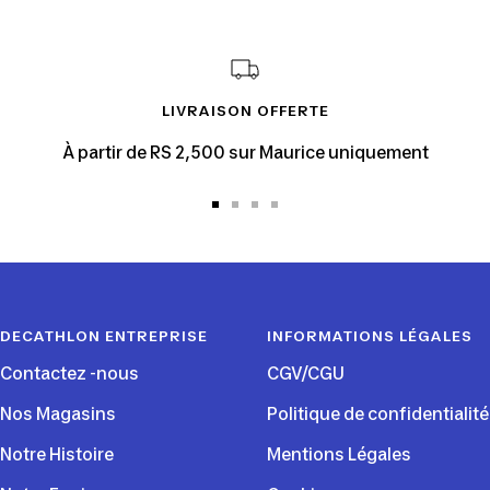
LIVRAISON OFFERTE
À partir de RS 2,500 sur Maurice uniquement
Aller
Aller
Aller
Aller
au
au
au
au
slide
slide
slide
slide
1
2
3
4
DECATHLON ENTREPRISE
INFORMATIONS LÉGALES
Contactez -nous
CGV/CGU
Nos Magasins
Politique de confidentialité
Notre Histoire
Mentions Légales