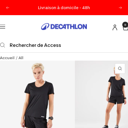
Passer
Livraison à domicile - 48h
Précédent
Sui
au
contenu
0
Decathlon
Navigation
Maurice
Accueil
All
Zo