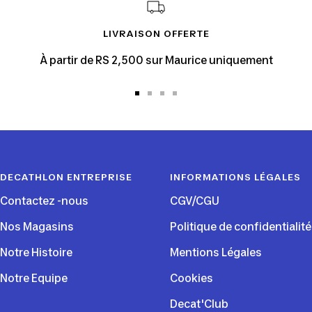
LIVRAISON OFFERTE
À partir de RS 2,500 sur Maurice uniquement
Aller
Aller
Aller
Aller
au
au
au
au
slide
slide
slide
slide
1
2
3
4
DECATHLON ENTREPRISE
INFORMATIONS LÉGALES
Contactez -nous
CGV/CGU
Nos Magasins
Politique de confidentialité
Notre Histoire
Mentions Légales
Notre Equipe
Cookies
Decat'Club