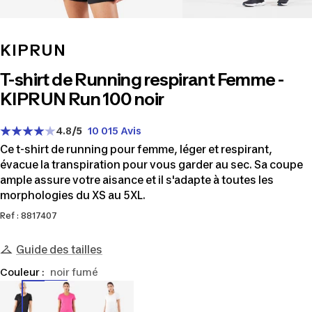
KIPRUN
T-shirt de Running respirant Femme -
KIPRUN Run 100 noir
4.8
/5
10 015 Avis
Ce t-shirt de running pour femme, léger et respirant,
évacue la transpiration pour vous garder au sec. Sa coupe
ample assure votre aisance et il s'adapte à toutes les
morphologies du XS au 5XL.
Ref : 8817407
Guide des tailles
Couleur :
noir fumé
8817407
8817406
8817402