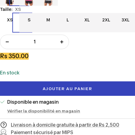
Taille:
XS
XS
S
M
L
XL
2XL
3XL
XS
S
M
L
XL
2XL
3XL
Réduire
Augmenter
la
la
Prix
Rs 350.00
quantité
quantité
de
En stock
vente
AJOUTER AU PANIER
Disponible en magasin
Vérifier la disponibilité en magasin
Livraison à domicile gratuite à partir de Rs 2,500
Paiement sécurisé par MIPS