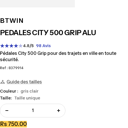
BTWIN
PEDALES CITY 500 GRIP ALU
4.8
/5
98 Avis
Pédales City 500 Grip pour des trajets en ville en toute
sécurité.
Ref : 8379914
Guide des tailles
Couleur :
gris clair
Taille:
Taille unique
Réduire
Augmenter
la
la
Prix
Rs 750.00
quantité
quantité