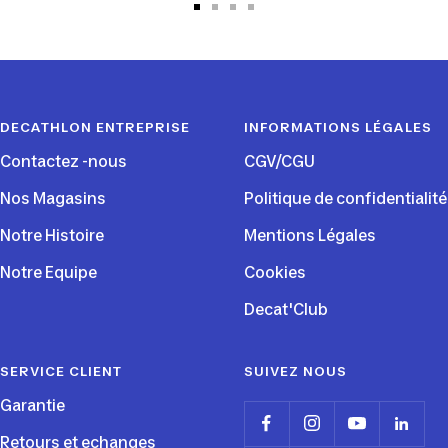
Aller
Aller
Aller
Aller
au
au
au
au
slide
slide
slide
slide
1
2
3
4
DECATHLON ENTREPRISE
INFORMATIONS LÉGALES
Contactez -nous
CGV/CGU
Nos Magasins
Politique de confidentialité
Notre Histoire
Mentions Légales
Notre Equipe
Cookies
Decat'Club
SERVICE CLIENT
SUIVEZ NOUS
Garantie
Retours et echanges