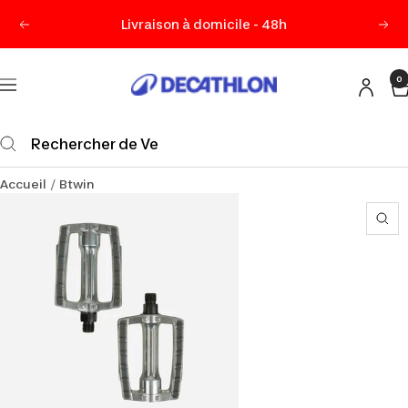
Passer
Livraison à domicile - 48h
Précédent
Sui
au
contenu
0
Decathlon
Navigation
Maurice
Accueil
Btwin
Zo