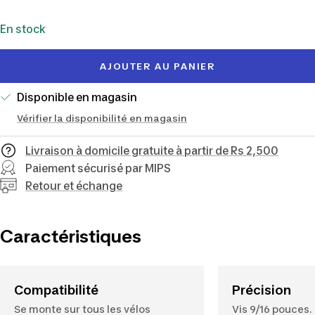
de
En stock
vente
AJOUTER AU PANIER
Disponible en magasin
Vérifier la disponibilité en magasin
Livraison à domicile gratuite à partir de Rs 2,500
Paiement sécurisé par MIPS
Retour et échange
Caractéristiques
Compatibilité
Précision
Se monte sur tous les vélos
Vis 9/16 pouces.