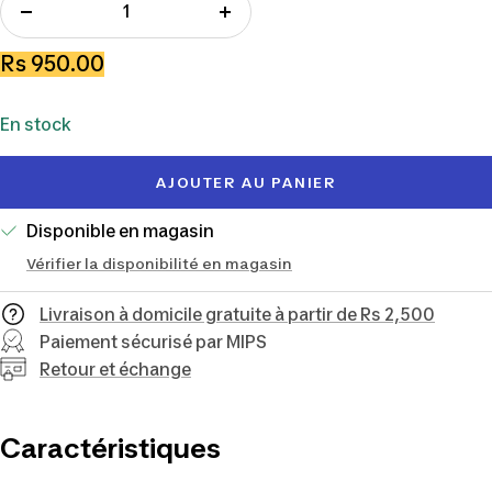
Réduire
Augmenter
la
la
Prix
Rs 950.00
quantité
quantité
de
En stock
vente
AJOUTER AU PANIER
Disponible en magasin
Vérifier la disponibilité en magasin
Livraison à domicile gratuite à partir de Rs 2,500
Paiement sécurisé par MIPS
Retour et échange
Caractéristiques