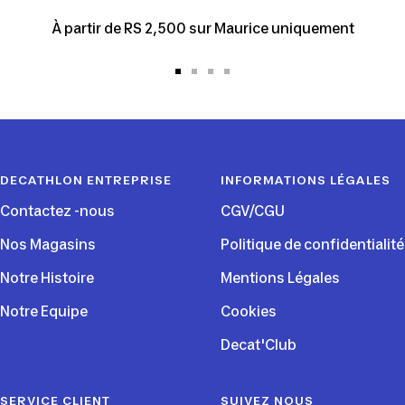
À partir de RS 2,500 sur Maurice uniquement
Aller
Aller
Aller
Aller
au
au
au
au
slide
slide
slide
slide
1
2
3
4
DECATHLON ENTREPRISE
INFORMATIONS LÉGALES
Contactez -nous
CGV/CGU
Nos Magasins
Politique de confidentialité
Notre Histoire
Mentions Légales
Notre Equipe
Cookies
Decat'Club
SERVICE CLIENT
SUIVEZ NOUS