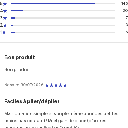
5
145
4
20
3
7
2
3
1
6
Bon produit
Bon produit
Nassim
|
30/07/2026
|
Faciles à plier/déplier
Manipulation simple et souple même pour des petites
mains pas costaud ! Réel gain de place (d'autres
marques ne se replient qu'à moitié)