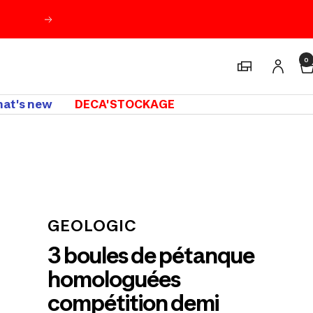
Suivant
0
Magasins
at's new
DECA'STOCKAGE
m
GEOLOGIC
3 boules de pétanque
homologuées
compétition demi