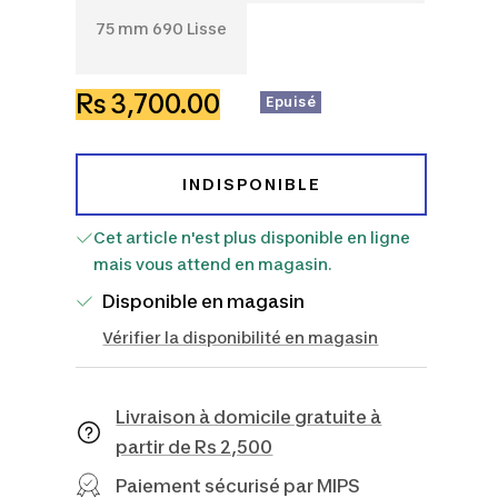
690
710
75
75 mm 690 Lisse
Lisse
Striée
mm
690
Prix
Rs 3,700.00
Epuisé
Lisse
de
vente
INDISPONIBLE
Cet article n'est plus disponible en ligne
mais vous attend en magasin.
Disponible en magasin
Vérifier la disponibilité en magasin
Livraison à domicile gratuite à
partir de Rs 2,500
Paiement sécurisé par MIPS