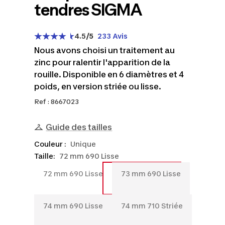
tendres SIGMA
4.5
/5
233 Avis
Nous avons choisi un traitement au
zinc pour ralentir l'apparition de la
rouille. Disponible en 6 diamètres et 4
poids, en version striée ou lisse.
Ref : 8667023
Guide des tailles
Couleur :
Unique
Taille:
72 mm 690 Lisse
72
73
72 mm 690 Lisse
73 mm 690 Lisse
mm
mm
690
690
74
74
74 mm 690 Lisse
74 mm 710 Striée
Lisse
Lisse
mm
mm