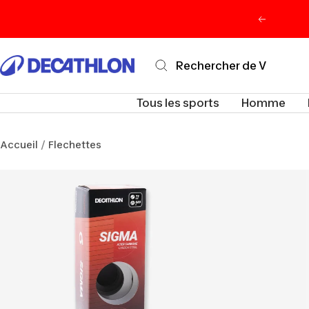
Passer
Précéden
au
contenu
Decathlon
Maurice
Tous les sports
Homme
Accueil
Flechettes