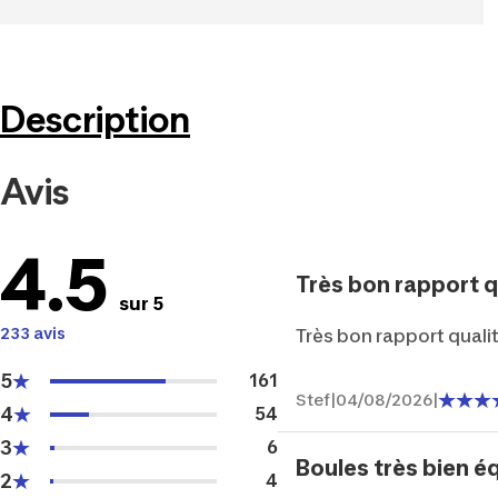
Description
Avis
4.5
Très bon rapport qua
sur 5
233 avis
Très bon rapport quali
5
161
Stef
|
04/08/2026
|
4
54
3
6
Boules très bien équ
2
4