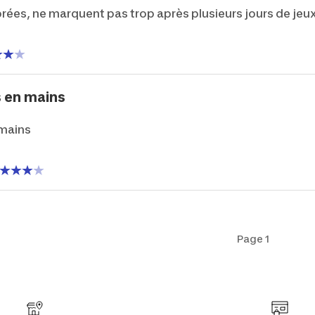
brées, ne marquent pas trop après plusieurs jours de jeu
s en mains
 mains
Page 1