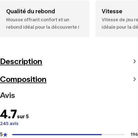
Qualité du rebond
Vitesse
Mousse offrant confort et un
Vitesse de jeu r
rebond idéal pour la découverte !
idéale pour la d
Description
Composition
Avis
4.7
sur 5
245 avis
5
196