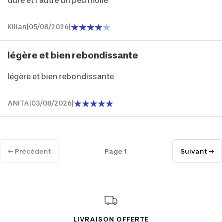
dure et l’autre un peu molle
Kilian
|
05/08/2026
|
légère et bien rebondissante
légère et bien rebondissante
ANITA
|
03/08/2026
|
← Précédent
Page 1
Suivant →
LIVRAISON OFFERTE