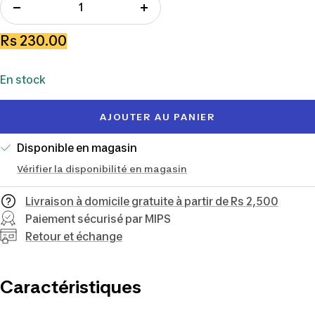
Réduire
Augmenter
la
la
Prix
Rs 230.00
quantité
quantité
de
En stock
vente
AJOUTER AU PANIER
Disponible en magasin
Vérifier la disponibilité en magasin
Livraison à domicile gratuite à partir de Rs 2,500
Paiement sécurisé par MIPS
Retour et échange
Caractéristiques