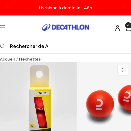
Passer
Livraison à domicile - 48h
Précédent
Sui
au
contenu
0
Decathlon
Navigation
Maurice
Accueil
Flechettes
Zo