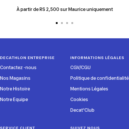
À partir de RS 2,500 sur Maurice uniquement
Aller
Aller
Aller
Aller
au
au
au
au
slide
slide
slide
slide
1
2
3
4
DECATHLON ENTREPRISE
INFORMATIONS LÉGALES
Contactez -nous
CGV/CGU
Nos Magasins
Politique de confidentialité
Notre Histoire
Mentions Légales
Notre Equipe
Cookies
Decat'Club
SERVICE CLIENT
SUIVEZ NOUS