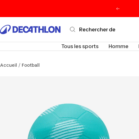
Passer
Précéden
au
contenu
Decathlon
Maurice
Tous les sports
Homme
Accueil
Football