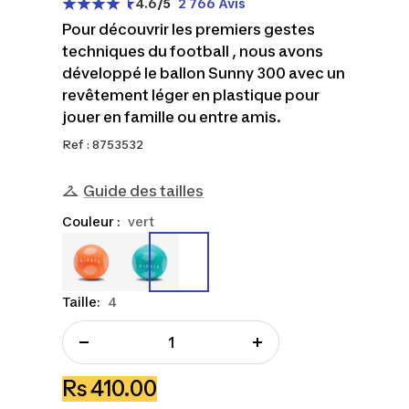
4.6
/5
2 766 Avis
Pour découvrir les premiers gestes
techniques du football , nous avons
développé le ballon Sunny 300 avec un
revêtement léger en plastique pour
jouer en famille ou entre amis.
Ref : 8753532
Guide des tailles
Couleur :
vert
8753531
8753532
Taille:
4
Réduire
Augmenter
la
la
Prix
Rs 410.00
quantité
quantité