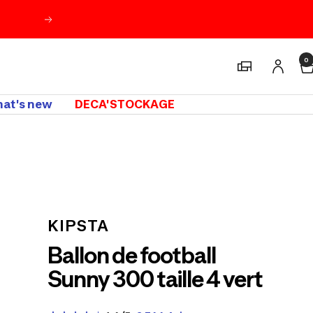
Suivant
0
Magasins
at's new
DECA'STOCKAGE
m
KIPSTA
Ballon de football
Sunny 300 taille 4 vert