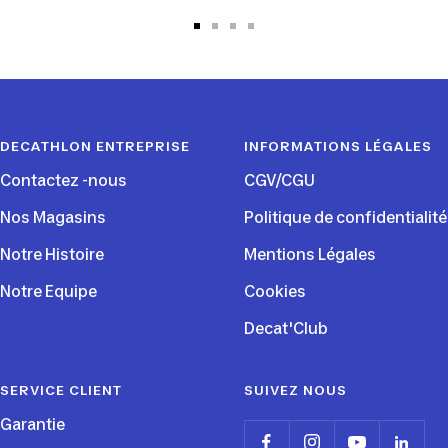
Aller
Aller
Aller
Aller
au
au
au
au
slide
slide
slide
slide
1
2
3
4
DECATHLON ENTREPRISE
INFORMATIONS LÉGALES
Contactez -nous
CGV/CGU
Nos Magasins
Politique de confidentialité
Notre Histoire
Mentions Légales
Notre Equipe
Cookies
Decat'Club
SERVICE CLIENT
SUIVEZ NOUS
Garantie