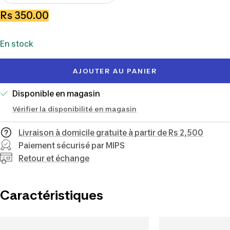
la
la
Prix
Rs 350.00
quantité
quantité
de
En stock
vente
AJOUTER AU PANIER
Disponible en magasin
Vérifier la disponibilité en magasin
Livraison à domicile gratuite à partir de Rs 2,500
Paiement sécurisé par MIPS
Retour et échange
Caractéristiques