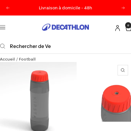
Passer
Livraison à domicile - 48h
Précédent
Sui
au
contenu
0
Decathlon
Navigation
Maurice
Accueil
Football
Zo