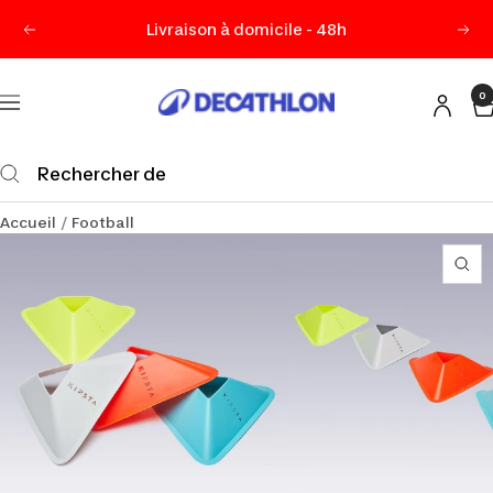
Passer
Livraison à domicile - 48h
Précédent
Sui
au
contenu
0
Decathlon
Navigation
Maurice
Accueil
Football
Zo