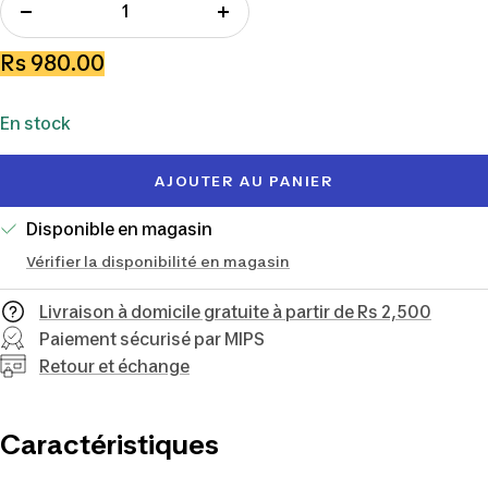
Réduire
Augmenter
la
la
Prix
Rs 980.00
quantité
quantité
de
En stock
vente
AJOUTER AU PANIER
Disponible en magasin
Vérifier la disponibilité en magasin
Livraison à domicile gratuite à partir de Rs 2,500
Paiement sécurisé par MIPS
Retour et échange
Caractéristiques