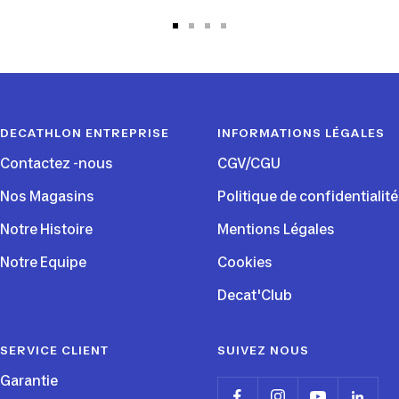
Aller
Aller
Aller
Aller
au
au
au
au
slide
slide
slide
slide
1
2
3
4
DECATHLON ENTREPRISE
INFORMATIONS LÉGALES
Contactez -nous
CGV/CGU
Nos Magasins
Politique de confidentialité
Notre Histoire
Mentions Légales
Notre Equipe
Cookies
Decat'Club
SERVICE CLIENT
SUIVEZ NOUS
Garantie