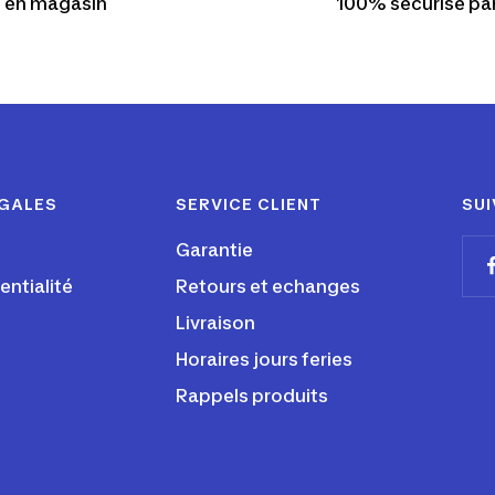
en magasin
100% sécurisé pa
ÉGALES
SERVICE CLIENT
SUI
Garantie
entialité
Retours et echanges
Livraison
Horaires jours feries
Rappels produits