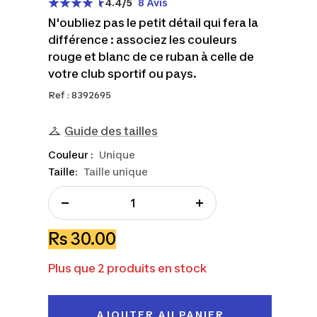
4.4
/5
8 Avis
N'oubliez pas le petit détail qui fera la
différence : associez les couleurs
rouge et blanc de ce ruban à celle de
votre club sportif ou pays.
Ref : 8392695
Guide des tailles
Couleur :
Unique
Taille:
Taille unique
Réduire
Augmenter
la
la
Prix
Rs 30.00
quantité
quantité
de
Plus que 2 produits en stock
vente
AJOUTER AU PANIER