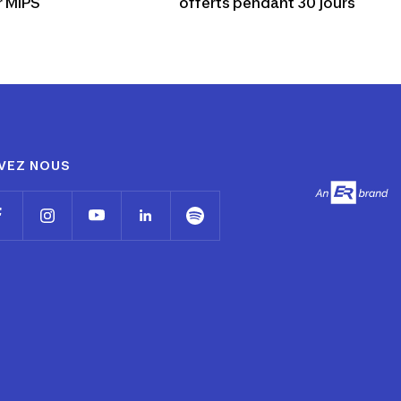
r MIPS
offerts pendant 30 jours
VEZ NOUS