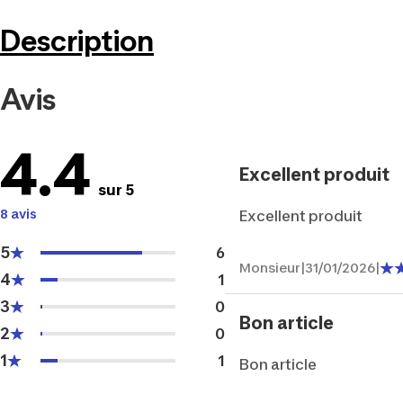
Description
Avis
4.4
Excellent produit
sur 5
8 avis
Excellent produit
5
6
Monsieur
|
31/01/2026
|
4
1
3
0
Bon article
2
0
1
1
Bon article