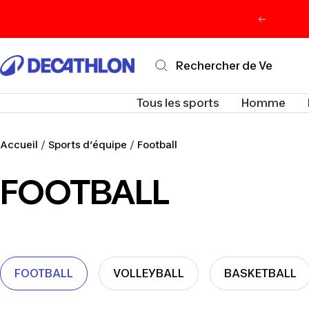
Passer
Précéden
au
contenu
Decathlon
Maurice
Tous les sports
Homme
Accueil
Sports d’équipe
Football
FOOTBALL
FOOTBALL
VOLLEYBALL
BASKETBALL