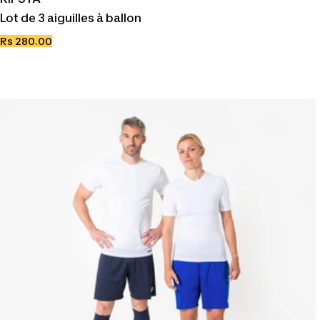
Lot de 3 aiguilles à ballon
Prix
Rs 280.00
de
vente