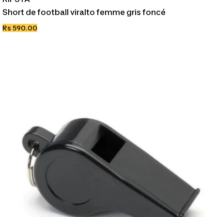
Short de football viralto femme gris foncé
Prix
Rs 590.00
de
vente