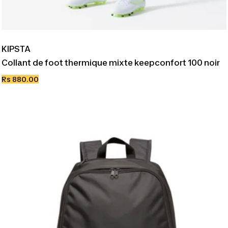
KIPSTA
Collant de foot thermique mixte keepconfort 100 noir
Prix
Rs 880.00
de
vente