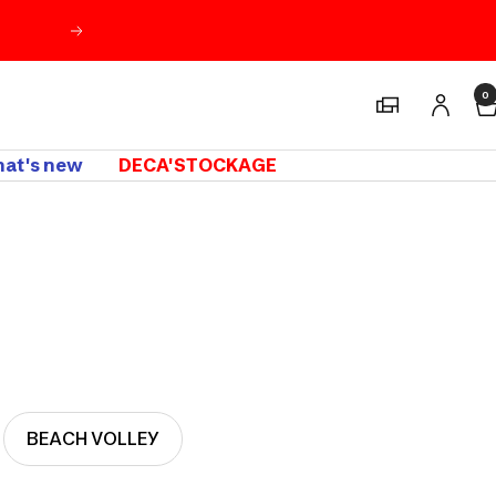
Suivant
0
Magasins
at's new
DECA'STOCKAGE
BEACH VOLLEY