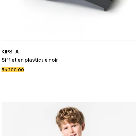
KIPSTA
Sifflet en plastique noir
Prix
Rs 200.00
de
vente