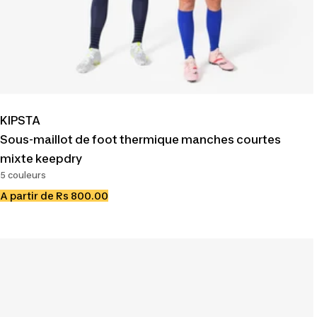
KIPSTA
Sous-maillot de foot thermique manches courtes
mixte keepdry
5 couleurs
Prix
A partir de Rs 800.00
de
vente