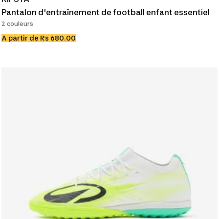
Pantalon d'entraînement de football enfant essentiel
2 couleurs
Prix
A partir de Rs 680.00
de
vente