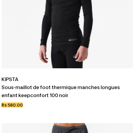
KIPSTA
Sous-maillot de foot thermique manches longues
enfant keepconfort 100 noir
Prix
Rs 580.00
de
vente