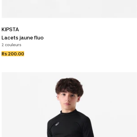
KIPSTA
Lacets jaune fluo
2 couleurs
Prix
Rs 200.00
de
vente