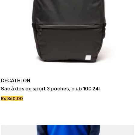
DECATHLON
Sac à dos de sport 3 poches, club 100 24l
Prix
Rs 860.00
de
vente