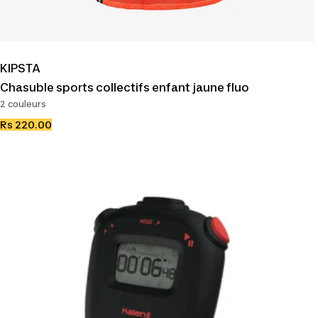
KIPSTA
Chasuble sports collectifs enfant jaune fluo
2 couleurs
Prix
Rs 220.00
de
vente