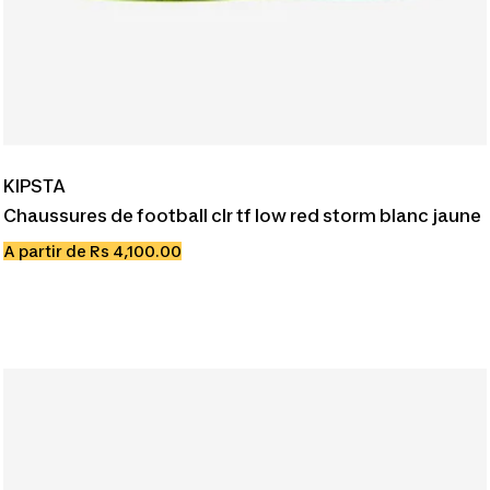
KIPSTA
Chaussures de football clr tf low red storm blanc jaune
Prix
A partir de Rs 4,100.00
de
vente