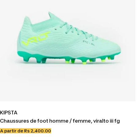
KIPSTA
Chaussures de foot homme / femme, viralto iii fg
Prix
A partir de Rs 2,400.00