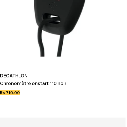
DECATHLON
Chronomètre onstart 110 noir
Prix
Rs 710.00
de
vente