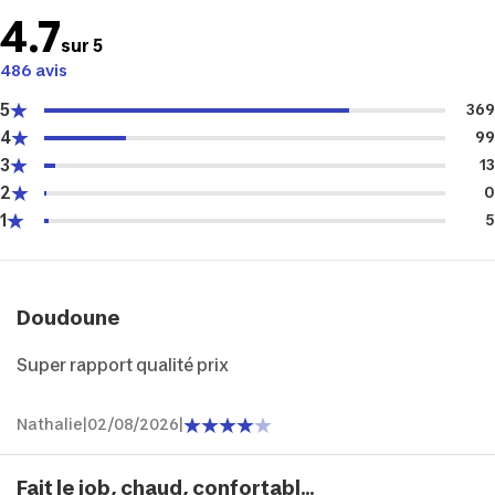
4.7
sur 5
486 avis
5
369
4
99
3
13
2
0
1
5
Doudoune
Super rapport qualité prix
Nathalie
|
02/08/2026
|
Fait le job, chaud, confortabl...