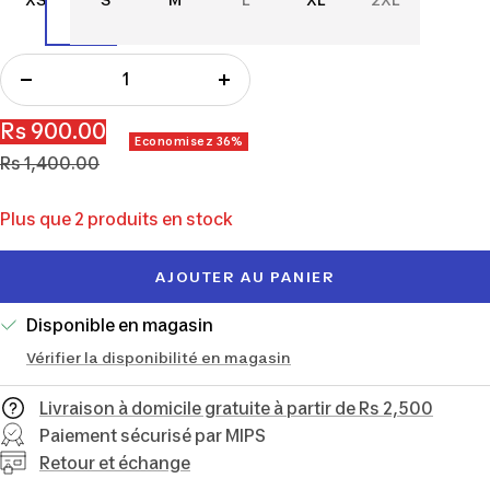
Réduire
Augmenter
la
la
Prix
Rs 900.00
Economisez 36%
quantité
quantité
Prix
de
Rs 1,400.00
normal
vente
Plus que 2 produits en stock
AJOUTER AU PANIER
Disponible en magasin
Vérifier la disponibilité en magasin
Livraison à domicile gratuite à partir de Rs 2,500
Paiement sécurisé par MIPS
Retour et échange