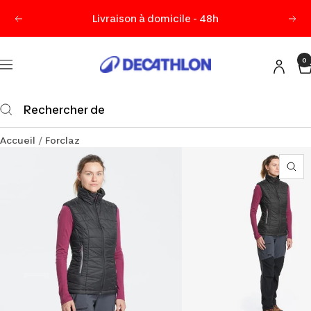
Passer
Livraison à domicile - 48h
Précédent
Sui
au
contenu
0
Decathlon
Navigation
Maurice
Accueil
Forclaz
Zo