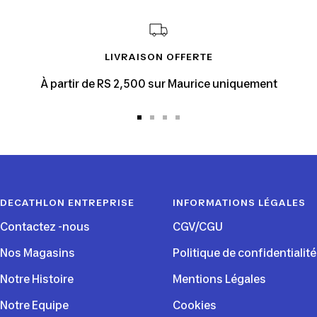
LIVRAISON OFFERTE
À partir de RS 2,500 sur Maurice uniquement
Aller
Aller
Aller
Aller
au
au
au
au
slide
slide
slide
slide
1
2
3
4
DECATHLON ENTREPRISE
INFORMATIONS LÉGALES
Contactez -nous
CGV/CGU
Nos Magasins
Politique de confidentialité
Notre Histoire
Mentions Légales
Notre Equipe
Cookies