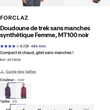
FORCLAZ
Doudoune de trek sans manches
synthétique Femme, MT100 noir
4.7
/5
486 Avis
Compact et chaud, gilet sans manches !
Ref : 8573838
Guide des tailles
Couleur :
noir
8573838
963923
Taille:
XS
XS
S
M
L
XL
2XL
XS
S
M
L
XL
2XL