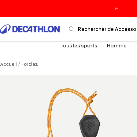
Passer
Précéden
au
contenu
Decathlon
Maurice
Tous les sports
Homme
Accueil
Forclaz