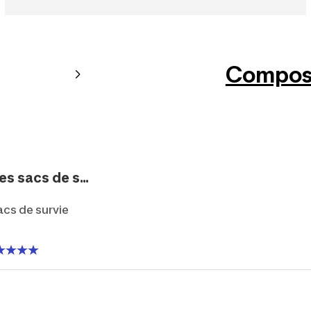
Composi
s sacs de s...
acs de survie