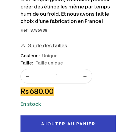
créer des étincelles même par temps
humide ou froid. Et nous avons fait le
choix d'une fabrication en France !
Ref : 8785938
Guide des tailles
Couleur :
Unique
Taille:
Taille unique
Réduire
Augmenter
la
la
Prix
Rs 680.00
quantité
quantité
de
En stock
vente
AJOUTER AU PANIER