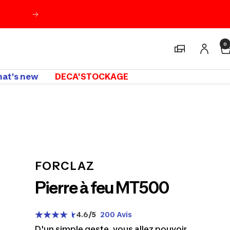
Suivant
0
Magasins
at's new
DECA'STOCKAGE
m
FORCLAZ
Pierre à feu MT500
4.6
/5
200 Avis
D'un simple geste, vous allez pouvoir