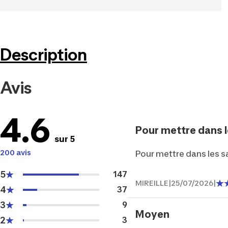
Description
Avis
4.6
Pour mettre dans le
sur 5
200 avis
Pour mettre dans les s
5
147
MIREILLE
|
25/07/2026
|
4
37
3
9
Moyen
2
3