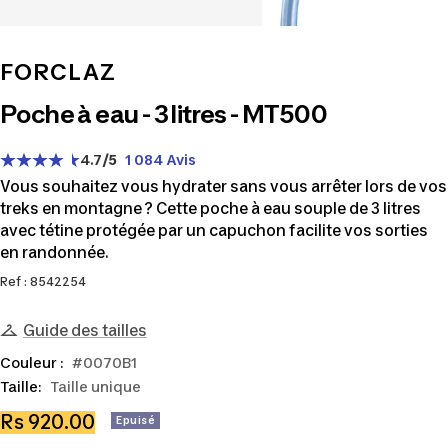
FORCLAZ
Poche à eau - 3 litres - MT500
4.7
/5
1 084 Avis
Vous souhaitez vous hydrater sans vous arrêter lors de vos
treks en montagne ? Cette poche à eau souple de 3 litres
avec tétine protégée par un capuchon facilite vos sorties
en randonnée.
Ref : 8542254
Guide des tailles
Couleur :
#0070B1
Taille:
Taille unique
Prix
Rs 920.00
Epuisé