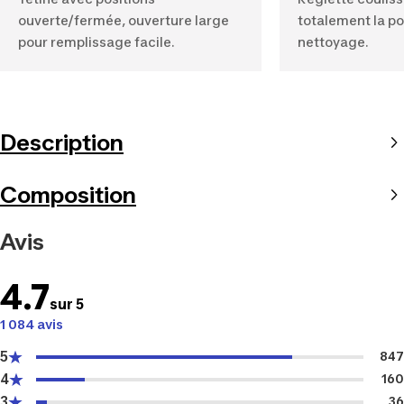
ouverte/fermée, ouverture large
totalement la poc
pour remplissage facile.
nettoyage.
Description
Composition
Avis
4.7
sur 5
1 084 avis
5
847
4
160
3
36