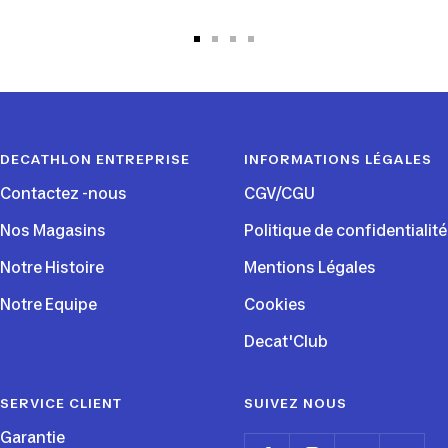
Aller
Aller
Aller
Aller
au
au
au
au
slide
slide
slide
slide
1
2
3
4
DECATHLON ENTREPRISE
INFORMATIONS LÉGALES
Contactez -nous
CGV/CGU
Nos Magasins
Politique de confidentialité
Notre Histoire
Mentions Légales
Notre Equipe
Cookies
Decat'Club
SERVICE CLIENT
SUIVEZ NOUS
Garantie