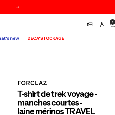
Suivant
0
Magasins
at's new
DECA'STOCKAGE
m
FORCLAZ
T-shirt de trek voyage -
manches courtes -
laine mérinos TRAVEL