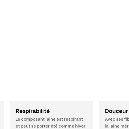
Respirabilité
Douceur
Le composant laine est respirant
Avec ses fib
et peut se porter été comme hiver
la laine mé