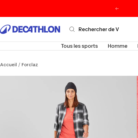
Passer
Précéden
au
contenu
Decathlon
Maurice
Tous les sports
Homme
Accueil
Forclaz