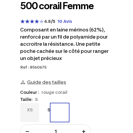
500 corail Femme
4.8
/5
10 Avis
Composant en laine mérinos (62%),
renforcé par un fil de polyamide pour
accroitre la résistance. Une petite
poche cachée sur le côté pour ranger
un objet précieux
Ref : 8560675
Guide des tailles
Couleur :
rouge corail
Taille:
S
XS
S
XS
S