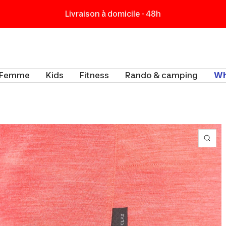
Livraison à domicile - 48h
t
Femme
Kids
Fitness
Rando & camping
Wh
Zoo