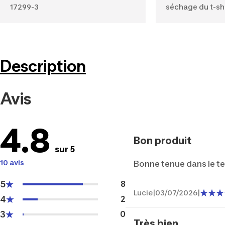
17299-3
séchage du t-sh
Description
Avis
4.8
Bon produit
sur 5
10 avis
Bonne tenue dans le te
5
8
Lucie
|
03/07/2026
|
4
2
3
0
Très bien