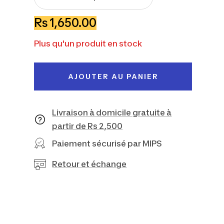
Réduire
Augmenter
la
la
Prix
Rs 1,650.00
quantité
quantité
de
Plus qu'un produit en stock
vente
AJOUTER AU PANIER
Livraison à domicile gratuite à
partir de Rs 2,500
Paiement sécurisé par MIPS
Retour et échange