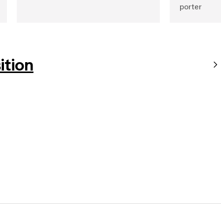
porter
tion