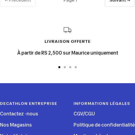
LIVRAISON OFFERTE
À partir de RS 2,500 sur Maurice uniquement
Aller
Aller
Aller
Aller
au
au
au
au
slide
slide
slide
slide
1
2
3
4
DECATHLON ENTREPRISE
INFORMATIONS LÉGALES
Contactez -nous
CGV/CGU
Nos Magasins
Politique de confidentialité