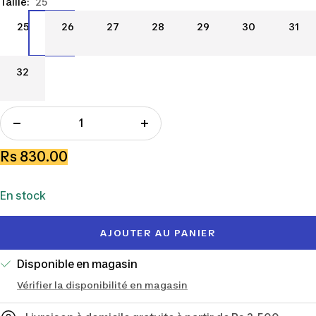
Taille:
25
25
26
27
28
29
30
31
25
26
27
28
29
30
31
32
32
Réduire
Augmenter
la
la
Prix
Rs 830.00
quantité
quantité
de
En stock
vente
AJOUTER AU PANIER
Disponible en magasin
Vérifier la disponibilité en magasin