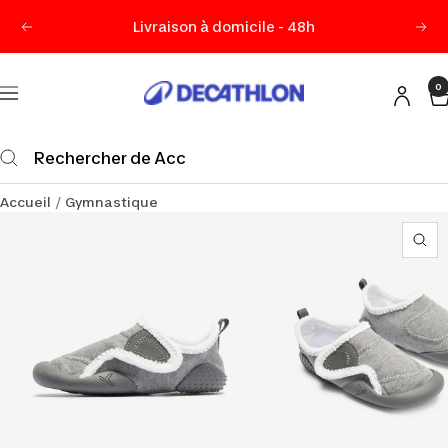
Passer
Livraison à domicile - 48h
Précédent
Sui
au
contenu
0
Decathlon
Navigation
Maurice
Accueil
Gymnastique
Zo