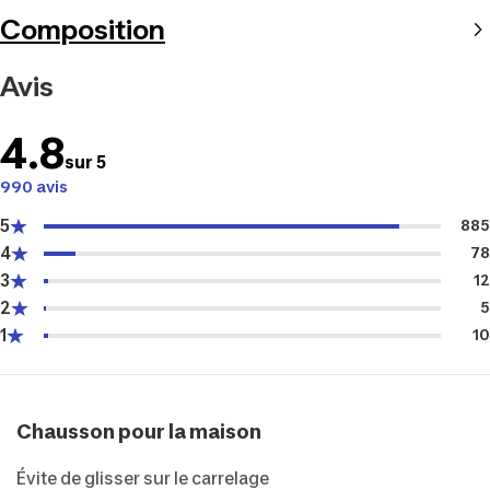
Composition
Avis
4.8
sur 5
990 avis
5
885
4
78
3
12
2
5
1
10
Chausson pour la maison
Évite de glisser sur le carrelage