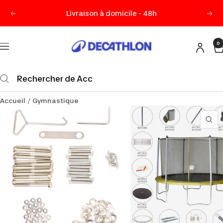
Passer
Livraison à domicile - 48h
Précédent
Sui
au
contenu
0
Decathlon
Navigation
Maurice
Accueil
Gymnastique
Zo