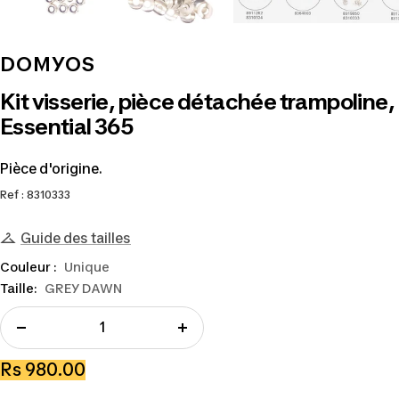
DOMYOS
Kit visserie, pièce détachée trampoline,
Essential 365
Pièce d'origine.
Ref : 8310333
Guide des tailles
Couleur :
Unique
Taille:
GREY DAWN
Réduire
Augmenter
la
la
Prix
Rs 980.00
quantité
quantité
de