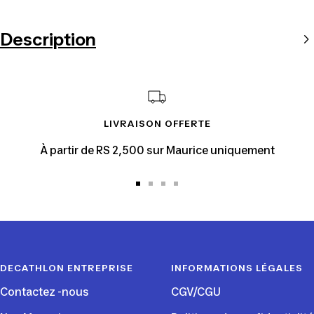
Description
LIVRAISON OFFERTE
À partir de RS 2,500 sur Maurice uniquement
Aller
Aller
Aller
Aller
au
au
au
au
slide
slide
slide
slide
1
2
3
4
DECATHLON ENTREPRISE
INFORMATIONS LÉGALES
Contactez -nous
CGV/CGU