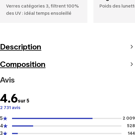
Verres catégories 3, filtrent 100%
Poids des lunet
des UV : idéal temps ensoleillé
Description
Composition
Avis
4.6
sur 5
2 731 avis
5
2 009
4
528
3
144