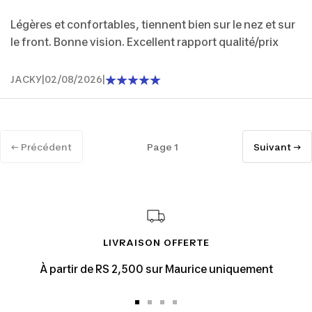
Légères et confortables, tiennent bien sur le nez et sur
le front. Bonne vision. Excellent rapport qualité/prix
JACKY
|
02/08/2026
|
← Précédent
Page 1
Suivant →
LIVRAISON OFFERTE
À partir de RS 2,500 sur Maurice uniquement
Aller
Aller
Aller
Aller