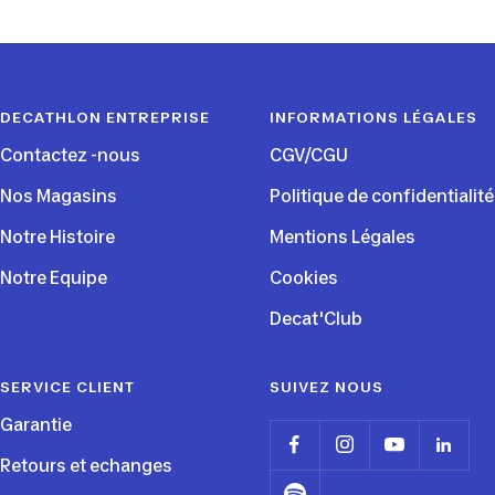
au
au
au
au
slide
slide
slide
slide
1
2
3
4
DECATHLON ENTREPRISE
INFORMATIONS LÉGALES
Contactez -nous
CGV/CGU
Nos Magasins
Politique de confidentialité
Notre Histoire
Mentions Légales
Notre Equipe
Cookies
Decat'Club
SERVICE CLIENT
SUIVEZ NOUS
Garantie
Retours et echanges