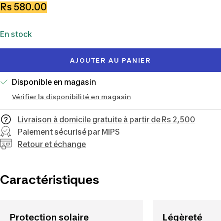
la
la
Prix
Rs 580.00
quantité
quantité
de
En stock
vente
AJOUTER AU PANIER
Disponible en magasin
Vérifier la disponibilité en magasin
Livraison à domicile gratuite à partir de Rs 2,500
Paiement sécurisé par MIPS
Retour et échange
Caractéristiques
Protection solaire
Légèreté