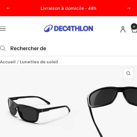
Passer
Livraison à domicile - 48h
Précédent
Sui
au
contenu
0
Decathlon
Navigation
Maurice
Accueil
Lunettes de soleil
Zo