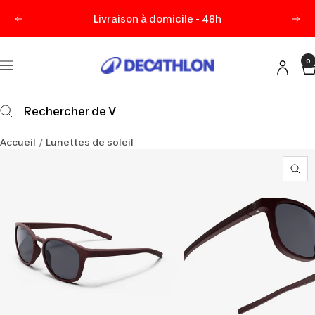
Passer
Livraison à domicile - 48h
Précédent
Sui
au
contenu
0
Decathlon
Navigation
Maurice
Accueil
Lunettes de soleil
Zo