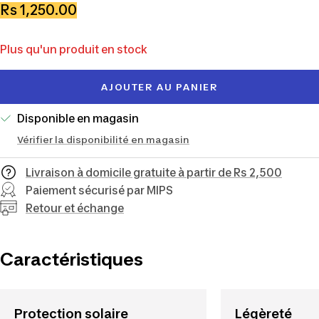
la
la
Prix
Rs 1,250.00
quantité
quantité
de
Plus qu'un produit en stock
vente
AJOUTER AU PANIER
Disponible en magasin
Vérifier la disponibilité en magasin
Livraison à domicile gratuite à partir de Rs 2,500
Paiement sécurisé par MIPS
Retour et échange
Caractéristiques
Protection solaire
Légèreté