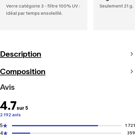
Verre catégorie 3 - filtre 100% UV :
Seulement 21 g.
idéal par temps ensoleillé.
Description
Composition
Avis
4.7
sur 5
2 192 avis
5
1 721
4
359