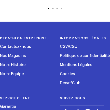
Aller
Aller
Aller
Aller
au
au
au
au
slide
slide
slide
slide
1
2
3
4
DECATHLON ENTREPRISE
INFORMATIONS LÉGALES
Contactez -nous
CGV/CGU
Nos Magasins
Politique de confidentialité
Notre Histoire
Mentions Légales
Notre Equipe
Cookies
Decat'Club
SERVICE CLIENT
SUIVEZ NOUS
Garantie