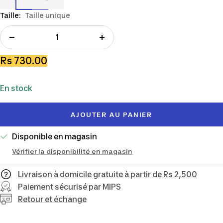
Taille:
Taille unique
Réduire
Augmenter
la
la
Prix
Rs 730.00
quantité
quantité
de
En stock
vente
AJOUTER AU PANIER
Disponible en magasin
Vérifier la disponibilité en magasin
Livraison à domicile gratuite à partir de Rs 2,500
Paiement sécurisé par MIPS
Retour et échange