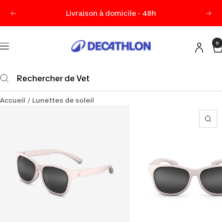
Passer
Livraison à domicile - 48h
Précédent
Sui
au
contenu
0
Decathlon
Navigation
Maurice
Accueil
Lunettes de soleil
Zo