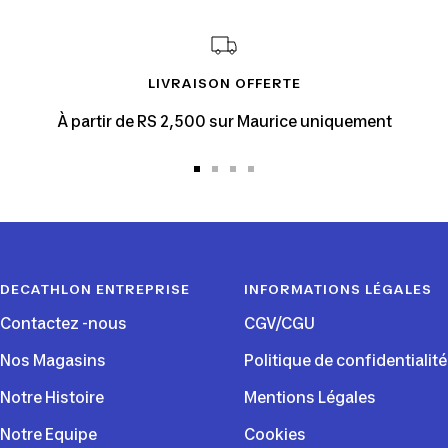
LIVRAISON OFFERTE
À partir de RS 2,500 sur Maurice uniquement
Aller
Aller
Aller
Aller
au
au
au
au
slide
slide
slide
slide
1
2
3
4
DECATHLON ENTREPRISE
INFORMATIONS LÉGALES
Contactez -nous
CGV/CGU
Nos Magasins
Politique de confidentialité
Notre Histoire
Mentions Légales
Notre Equipe
Cookies