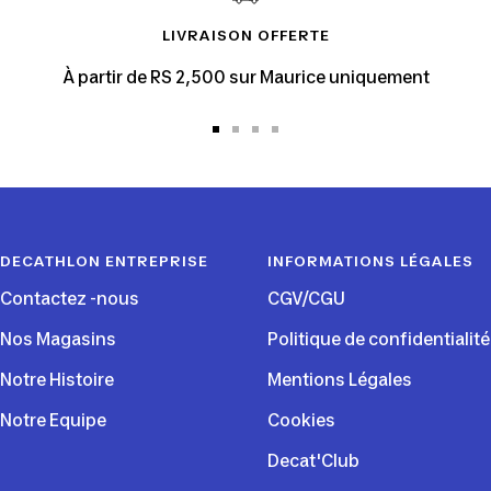
LIVRAISON OFFERTE
À partir de RS 2,500 sur Maurice uniquement
Aller
Aller
Aller
Aller
au
au
au
au
slide
slide
slide
slide
1
2
3
4
DECATHLON ENTREPRISE
INFORMATIONS LÉGALES
Contactez -nous
CGV/CGU
Nos Magasins
Politique de confidentialité
Notre Histoire
Mentions Légales
Notre Equipe
Cookies
Decat'Club