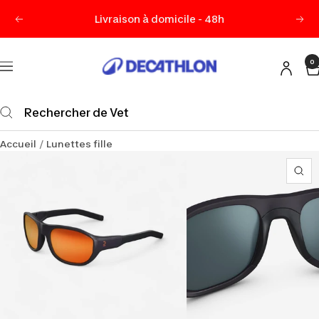
Passer
Livraison à domicile - 48h
Précédent
Sui
au
contenu
0
Decathlon
Navigation
Maurice
Accueil
Lunettes fille
Zo