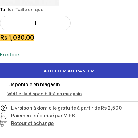
Taille:
Taille unique
Réduire
Augmenter
la
la
Prix
Rs 1,030.00
quantité
quantité
de
En stock
vente
AJOUTER AU PANIER
Disponible en magasin
Vérifier la disponibilité en magasin
Livraison à domicile gratuite à partir de Rs 2,500
Paiement sécurisé par MIPS
Retour et échange