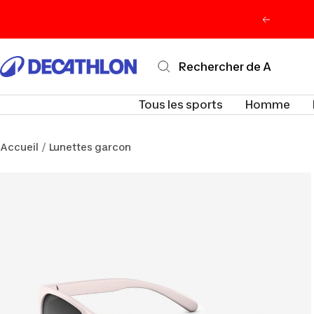
Passer
Précéden
au
contenu
Decathlon
Maurice
Tous les sports
Homme
Accueil
Lunettes garcon