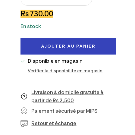
Réduire
Augmenter
la
la
Prix
Rs 730.00
quantité
quantité
de
En stock
vente
AJOUTER AU PANIER
Disponible en magasin
Vérifier la disponibilité en magasin
Livraison à domicile gratuite à
partir de Rs 2,500
Paiement sécurisé par MIPS
Retour et échange