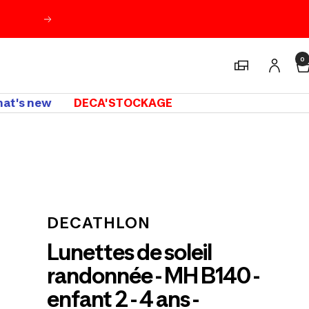
Suivant
0
Magasins
at's new
DECA'STOCKAGE
m
DECATHLON
Lunettes de soleil
randonnée - MH B140 -
enfant 2 - 4 ans -