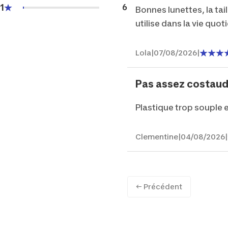
1
6
Bonnes lunettes, la tail
utilise dans la vie quot
Lola
|
07/08/2026
|
Pas assez costau
Plastique trop souple e
Clementine
|
04/08/2026
|
← Précédent