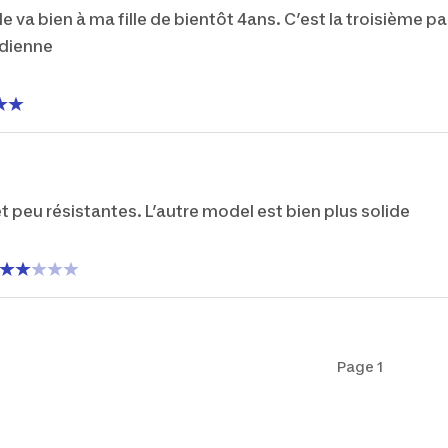
le va bien à ma fille de bientôt 4ans. C’est la troisième pa
idienne
d
t peu résistantes. L’autre model est bien plus solide
Page 1