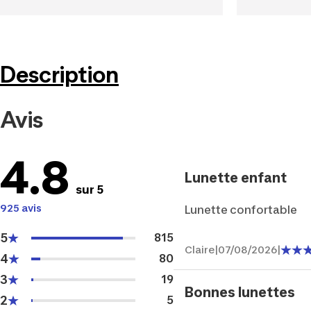
Description
Avis
4.8
Lunette enfant
sur 5
925 avis
Lunette confortable
5
815
Claire
|
07/08/2026
|
4
80
3
19
Bonnes lunettes
2
5