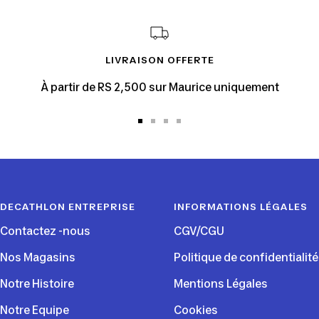
LIVRAISON OFFERTE
À partir de RS 2,500 sur Maurice uniquement
Aller
Aller
Aller
Aller
au
au
au
au
slide
slide
slide
slide
1
2
3
4
DECATHLON ENTREPRISE
INFORMATIONS LÉGALES
Contactez -nous
CGV/CGU
Nos Magasins
Politique de confidentialité
Notre Histoire
Mentions Légales
Notre Equipe
Cookies