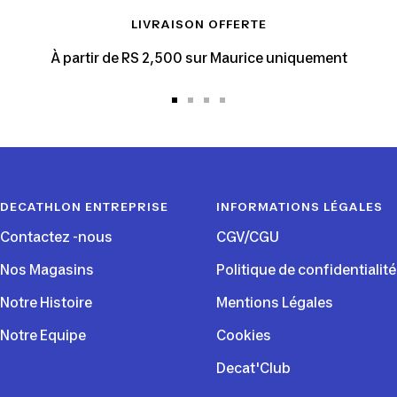
LIVRAISON OFFERTE
À partir de RS 2,500 sur Maurice uniquement
Aller
Aller
Aller
Aller
au
au
au
au
slide
slide
slide
slide
1
2
3
4
DECATHLON ENTREPRISE
INFORMATIONS LÉGALES
Contactez -nous
CGV/CGU
Nos Magasins
Politique de confidentialité
Notre Histoire
Mentions Légales
Notre Equipe
Cookies
Decat'Club