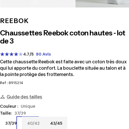
REEBOK
Chaussettes Reebok coton hautes - lot
de 3
4.7
/5
80 Avis
Cette chaussette Reebok est faite avec un coton très doux
qui lui apporte du confort. La bouclette située au talon et à
la pointe protège des frottements.
Ref : 8915214
Guide des tailles
Couleur :
Unique
Taille:
37/39
37/39
40/42
43/45
37/39
40/42
43/45