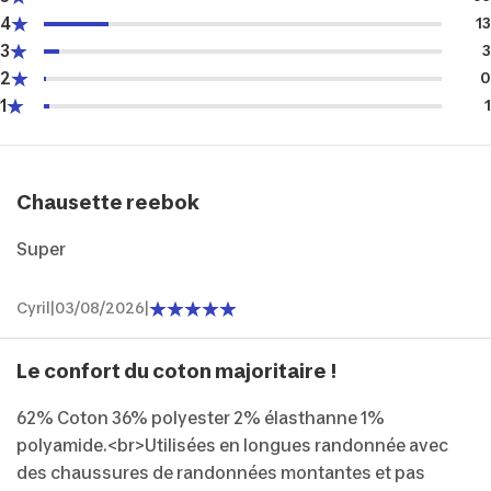
4
13
3
3
2
0
1
1
Chausette reebok
Super
Cyril
|
03/08/2026
|
Le confort du coton majoritaire !
62% Coton 36% polyester 2% élasthanne 1%
polyamide.<br>Utilisées en longues randonnée avec
des chaussures de randonnées montantes et pas