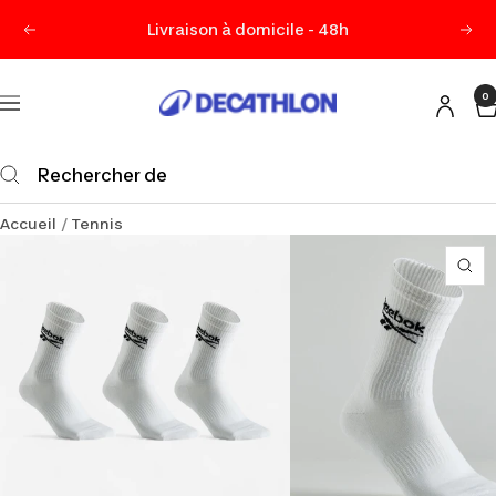
Passer
Livraison à domicile - 48h
Précédent
Sui
au
contenu
0
Decathlon
Navigation
Maurice
Accueil
Tennis
Zo