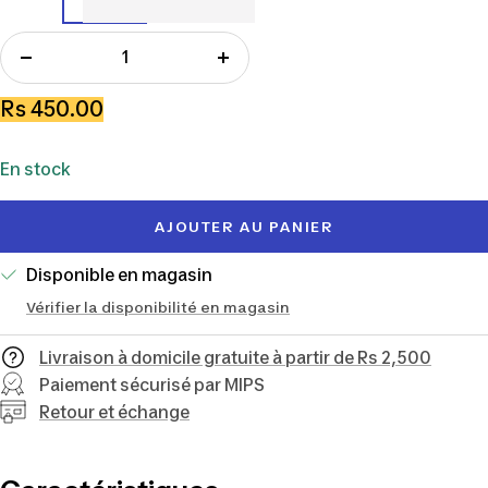
Réduire
Augmenter
la
la
Prix
Rs 450.00
quantité
quantité
de
En stock
vente
AJOUTER AU PANIER
Disponible en magasin
Vérifier la disponibilité en magasin
Livraison à domicile gratuite à partir de Rs 2,500
Paiement sécurisé par MIPS
Retour et échange