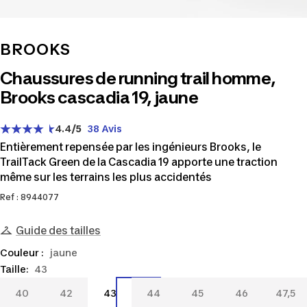
BROOKS
Chaussures de running trail homme,
Brooks cascadia 19, jaune
4.4
/5
38 Avis
Entièrement repensée par les ingénieurs Brooks, le
TrailTack Green de la Cascadia 19 apporte une traction
même sur les terrains les plus accidentés
Ref : 8944077
Guide des tailles
Couleur :
jaune
Taille:
43
40
42
43
44
45
46
47,5
40
42
43
44
45
46
47,5