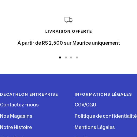
LIVRAISON OFFERTE
À partir de RS 2,500 sur Maurice uniquement
Aller
Aller
Aller
Aller
au
au
au
au
slide
slide
slide
slide
1
2
3
4
DECATHLON ENTREPRISE
INFORMATIONS LÉGALES
Contactez -nous
CGV/CGU
Nos Magasins
Politique de confidentialité
Notre Histoire
Mentions Légales