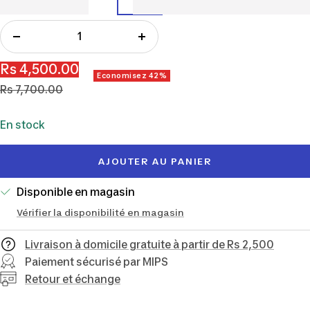
Réduire
Augmenter
la
la
Prix
Rs 4,500.00
Economisez 42%
quantité
quantité
Prix
de
Rs 7,700.00
normal
vente
En stock
AJOUTER AU PANIER
Disponible en magasin
Vérifier la disponibilité en magasin
Livraison à domicile gratuite à partir de Rs 2,500
Paiement sécurisé par MIPS
Retour et échange