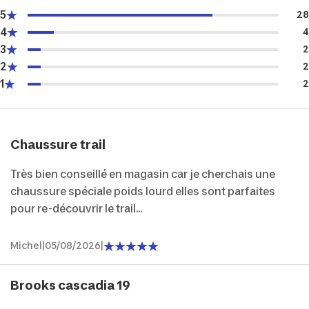
5
28
4
4
3
2
2
2
1
2
Chaussure trail
Très bien conseillé en magasin car je cherchais une
chaussure spéciale poids lourd elles sont parfaites
pour re-découvrir le trail...
Michel
|
05/08/2026
|
Brooks cascadia 19