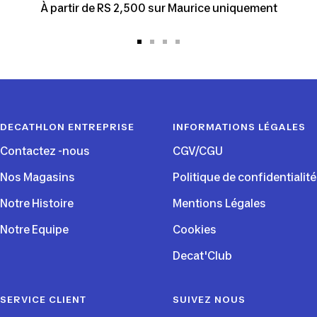
À partir de RS 2,500 sur Maurice uniquement
Aller
Aller
Aller
Aller
au
au
au
au
slide
slide
slide
slide
1
2
3
4
DECATHLON ENTREPRISE
INFORMATIONS LÉGALES
Contactez -nous
CGV/CGU
Nos Magasins
Politique de confidentialité
Notre Histoire
Mentions Légales
Notre Equipe
Cookies
Decat'Club
SERVICE CLIENT
SUIVEZ NOUS