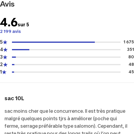
Avis
4.6
sur 5
2 199 avis
5
1 675
4
351
3
80
2
48
1
45
sac 10L
sac moins cher que le concurrence. Il est très pratique
malgré quelques points tjrs à améliorer (poche qui
ferme, serrage préférable type salomon). Cependant, il
reste très pratique pour des longs trails où l’on peut