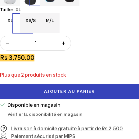
Taille:
XL
XL
XS/S
M/L
XL
XS/S
M/L
Réduire
Augmenter
la
la
Prix
Rs 3,750.00
quantité
quantité
de
Plus que 2 produits en stock
vente
AJOUTER AU PANIER
Disponible en magasin
Vérifier la disponibilité en magasin
Livraison à domicile gratuite à partir de Rs 2,500
Paiement sécurisé par MIPS