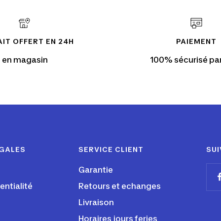
IT OFFERT EN 24H
PAIEMENT
en magasin
100% sécurisé pa
ÉGALES
SERVICE CLIENT
SUI
Garantie
entialité
Retours et echanges
Livraison
Horaires jours feries