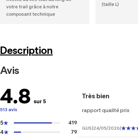
(taille L)
votre trail grâce à notre
composant technique
Description
Avis
4.8
Très bien
sur 5
513 avis
rapport qualité prix
5
419
GUS
|
24/05/2026
|
4
79