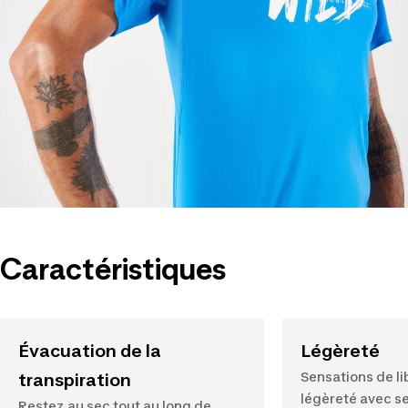
Caractéristiques
Évacuation de la
Légèreté
Sensations de li
transpiration
légèreté avec s
Restez au sec tout au long de