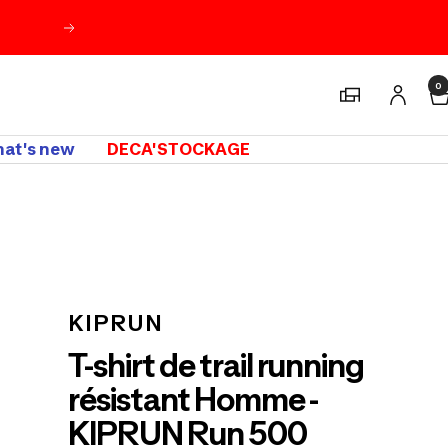
Suivant
0
Magasins
at's new
DECA'STOCKAGE
m
KIPRUN
T-shirt de trail running
résistant Homme -
KIPRUN Run 500