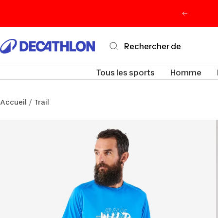
Passer
Précéden
au
contenu
Decathlon
Maurice
Tous les sports
Homme
Accueil
Trail