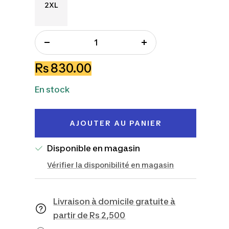
2XL
2XL
Réduire
Augmenter
la
la
Prix
Rs 830.00
quantité
quantité
de
En stock
vente
AJOUTER AU PANIER
Disponible en magasin
Vérifier la disponibilité en magasin
Livraison à domicile gratuite à
partir de Rs 2,500