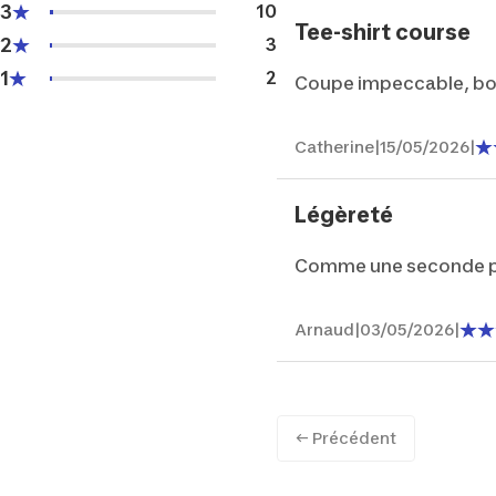
3
10
Tee-shirt course
2
3
1
2
Coupe impeccable, bon
Catherine
|
15/05/2026
|
Légèreté
Comme une seconde pea
Arnaud
|
03/05/2026
|
← Précédent