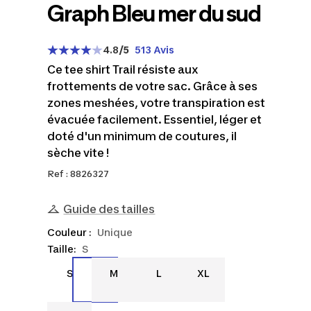
Graph Bleu mer du sud
4.8
/5
513 Avis
Ce tee shirt Trail résiste aux
frottements de votre sac. Grâce à ses
zones meshées, votre transpiration est
évacuée facilement. Essentiel, léger et
doté d'un minimum de coutures, il
sèche vite !
Ref : 8826327
Guide des tailles
Couleur :
Unique
Taille:
S
S
M
L
XL
S
M
L
XL