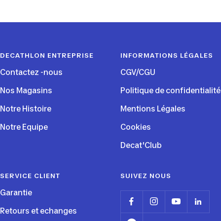
Aller
Aller
Aller
Aller
au
au
au
au
slide
slide
slide
slide
1
2
3
4
DECATHLON ENTREPRISE
INFORMATIONS LÉGALES
Contactez -nous
CGV/CGU
Nos Magasins
Politique de confidentialité
Notre Histoire
Mentions Légales
Notre Equipe
Cookies
Decat'Club
SERVICE CLIENT
SUIVEZ NOUS
Garantie
Retours et echanges