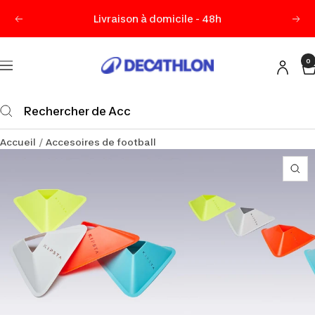
Passer
Livraison à domicile - 48h
Précédent
Sui
au
contenu
0
Decathlon
Navigation
Maurice
Accueil
Accesoires de football
Zo