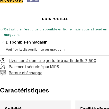
Prix
Rs 980.00
Epuisé
de
vente
INDISPONIBLE
Cet article n'est plus disponible en ligne mais vous attend en
magasin.
Disponible en magasin
Vérifier la disponibilité en magasin
Livraison à domicile gratuite à partir de Rs 2,500
Paiement sécurisé par MIPS
Retour et échange
Caractéristiques
Solidité
Facilité d'ap