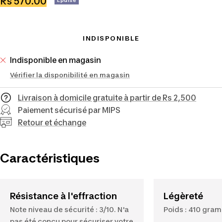
Prix
Rs 570.00
Epuisé
de
vente
INDISPONIBLE
Indisponible en magasin
Vérifier la disponibilité en magasin
Livraison à domicile gratuite à partir de Rs 2,500
Paiement sécurisé par MIPS
Retour et échange
Caractéristiques
Résistance à l'effraction
Légèreté
Note niveau de sécurité : 3/10. N'a
Poids : 410 gra
pas été conçu pour sécuriser votre