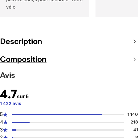
vélo.
Description
Composition
Avis
4.7
sur 5
1 422 avis
5
1 140
4
218
3
41
2
8