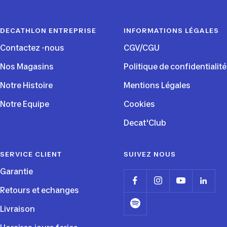
slide
slide
slide
slide
1
2
3
4
DECATHLON ENTREPRISE
INFORMATIONS LÉGALES
Contactez -nous
CGV/CGU
Nos Magasins
Politique de confidentialité
Notre Histoire
Mentions Légales
Notre Equipe
Cookies
Decat'Club
SERVICE CLIENT
SUIVEZ NOUS
Garantie
Retours et echanges
Livraison