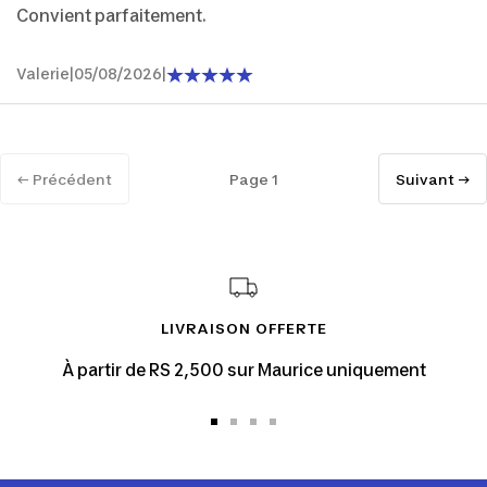
Convient parfaitement.
Valerie
|
05/08/2026
|
← Précédent
Page 1
Suivant →
LIVRAISON OFFERTE
À partir de RS 2,500 sur Maurice uniquement
Aller
Aller
Aller
Aller
au
au
au
au