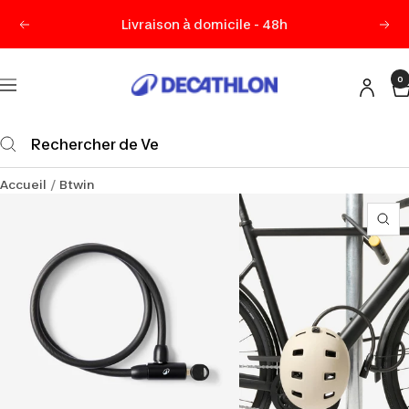
Passer
Livraison à domicile - 48h
Précédent
Sui
au
contenu
0
Decathlon
Navigation
Maurice
Accueil
Btwin
Zo