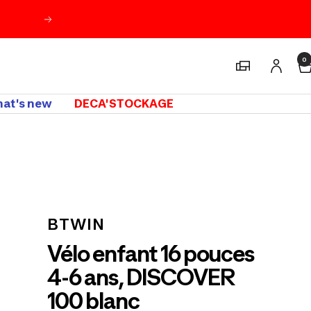
Suivant
0
Magasins
at's new
DECA'STOCKAGE
m
BTWIN
Vélo enfant 16 pouces
4-6 ans, DISCOVER
100 blanc