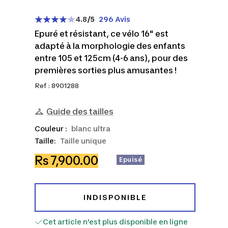
4.8
/5
296 Avis
Epuré et résistant, ce vélo 16" est
adapté à la morphologie des enfants
entre 105 et 125cm (4-6 ans), pour des
premières sorties plus amusantes !
Ref : 8901288
Guide des tailles
Couleur :
blanc ultra
Taille:
Taille unique
Prix
Rs 7,900.00
Epuisé
de
vente
INDISPONIBLE
Cet article n'est plus disponible en ligne