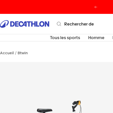
Passer
Précéden
au
contenu
Decathlon
Maurice
Tous les sports
Homme
Accueil
Btwin