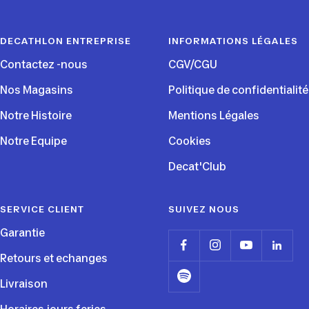
slide
slide
slide
slide
1
2
3
4
DECATHLON ENTREPRISE
INFORMATIONS LÉGALES
Contactez -nous
CGV/CGU
Nos Magasins
Politique de confidentialité
Notre Histoire
Mentions Légales
Notre Equipe
Cookies
Decat'Club
SERVICE CLIENT
SUIVEZ NOUS
Garantie
Retours et echanges
Livraison