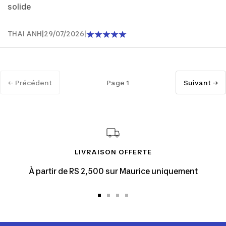
solide
THAI ANH
|
29/07/2026
|
← Précédent
Page 1
Suivant →
LIVRAISON OFFERTE
À partir de RS 2,500 sur Maurice uniquement
Aller
Aller
Aller
Aller
au
au
au
au