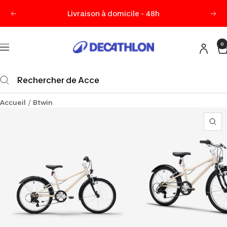
Passer
Livraison à domicile - 48h
Précédent
Sui
au
contenu
0
Decathlon
Navigation
Maurice
Accueil
Btwin
Zo