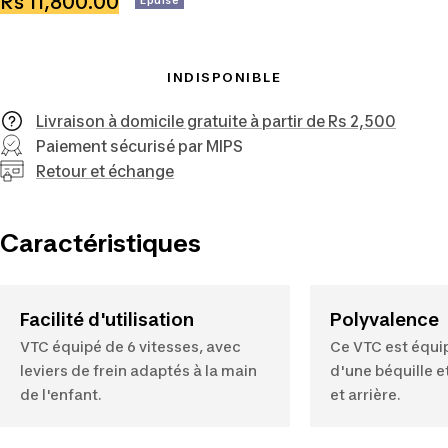
Prix
Rs 11,800.00
Epuisé
de
vente
INDISPONIBLE
Livraison à domicile gratuite à partir de Rs 2,500
Paiement sécurisé par MIPS
Retour et échange
Caractéristiques
Facilité d'utilisation
Polyvalence
VTC équipé de 6 vitesses, avec
Ce VTC est équi
leviers de frein adaptés à la main
d'une béquille e
de l'enfant.
et arrière.