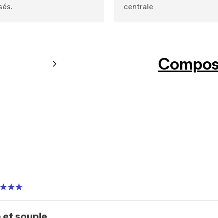
sés.
centrale
Composi
et souple ...