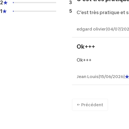
2
3
1
5
C’est très pratique et 
edgard olivier
|
04/07/20
Ok+++
Ok+++
Jean Louis
|
15/06/2026
|
← Précédent