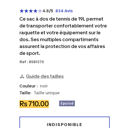
4.8
/5
834 Avis
Ce sac à dos de tennis de 19L permet
de transporter confortablement votre
raquette et votre équipement sur le
dos. Ses multiples compartiments
assurent la protection de vos affaires
de sport.
Ref : 8581375
Guide des tailles
Couleur :
noir
Taille:
Taille unique
Prix
Rs 710.00
Epuisé
de
vente
INDISPONIBLE