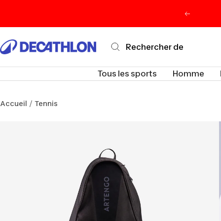
Passer
Précéden
au
contenu
Decathlon
Maurice
Tous les sports
Homme
Accueil
Tennis