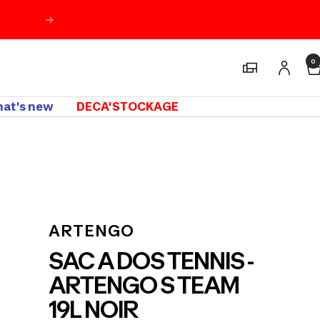
Suivant
0
Magasins
at's new
DECA'STOCKAGE
m
ARTENGO
SAC A DOS TENNIS -
ARTENGO S TEAM
19L NOIR