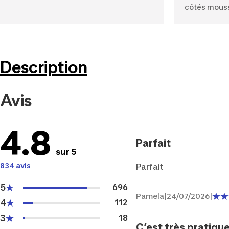
côtés mous
Description
Avis
4.8
Parfait
sur 5
834 avis
Parfait
5
696
Pamela
|
24/07/2026
|
4
112
3
18
C’est très pratique 